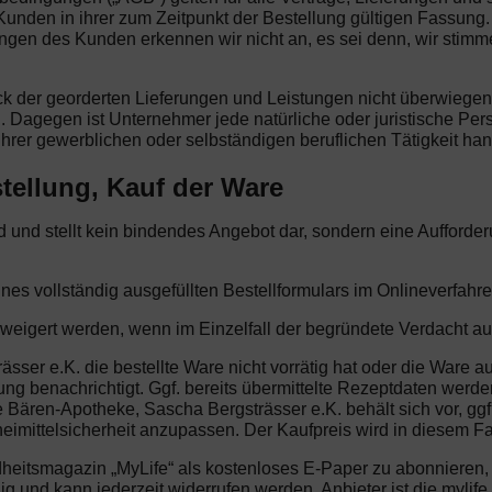
unden in ihrer zum Zeitpunkt der Bestellung gültigen Fassun
 des Kunden erkennen wir nicht an, es sei denn, wir stimmen i
eck der georderten Lieferungen und Leistungen nicht überwiege
. Dagegen ist Unternehmer jede natürliche oder juristische Per
hrer gewerblichen oder selbständigen beruflichen Tätigkeit han
tellung, Kauf der Ware
end und stellt kein bindendes Angebot dar, sondern eine Aufford
ines vollständig ausgefüllten Bestellformulars im Onlineverfahre
rweigert werden, wenn im Einzelfall der begründete Verdacht au
sser e.K. die bestellte Ware nicht vorrätig hat oder die Ware au
g benachrichtigt. Ggf. bereits übermittelte Rezeptdaten werden
e Bären-Apotheke, Sascha Bergsträsser e.K. behält sich vor, 
eimittelsicherheit anzupassen. Der Kaufpreis wird in diesem Fall
dheitsmagazin „MyLife“ als kostenloses E-Paper zu abonnieren
illig und kann jederzeit widerrufen werden. Anbieter ist die my