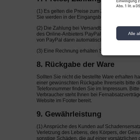
Einwilligung z
Abs. 1 lit. a
(1) Es gelten die Preise zum Zeitpunkt der Bes
Sie werden in der Eingangsbestätigung dokument
(2) Die Zahlung bei Versandbestellungen finde
Alle a
des Online-Anbieters PayPal weitergeleitet. E
von PayPal dann automatisch durchgeführt, we
(3) Eine Rechnung erhalten Sie von der Apothe
8. Rückgabe der Ware
Sollten Sie nicht die bestellte Ware erhalten
einer gewünschten Rückgabe Ihrerseits bitte d
Telefonnummer finden Sie im Impressum. Bitte 
Verbraucher steht Ihnen bei Fernabsatzverträge
Website im Footer bereit.
9. Gewährleistung
(1) Ansprüche des Kunden auf Schadensersat
Verletzung des Lebens, des Körpers, der Gesund
sonstige Schäden, die auf einer vorsätzlichen 