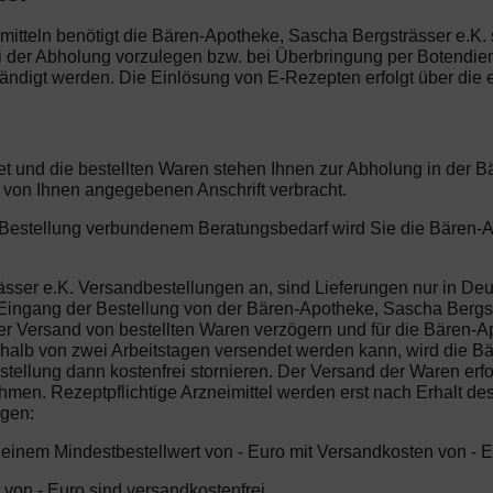
imitteln benötigt die Bären-Apotheke, Sascha Bergsträsser e.K. 
ei der Abholung vorzulegen bzw. bei Überbringung per Botendien
ndigt werden. Die Einlösung von E-Rezepten erfolgt über die 
et und die bestellten Waren stehen Ihnen zur Abholung in der 
 von Ihnen angegebenen Anschrift verbracht.
er Bestellung verbundenem Beratungsbedarf wird Sie die Bären-
sser e.K. Versandbestellungen an, sind Lieferungen nur in Deut
ingang der Bestellung von der Bären-Apotheke, Sascha Bergsträ
h der Versand von bestellten Waren verzögern und für die Bären
nnerhalb von zwei Arbeitstagen versendet werden kann, wird die 
tellung dann kostenfrei stornieren. Der Versand der Waren erf
hmen. Rezeptpflichtige Arzneimittel werden erst nach Erhalt des
ngen:
b einem Mindestbestellwert von - Euro mit Versandkosten von - E
 von - Euro sind versandkostenfrei.