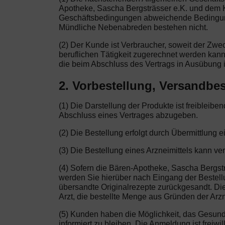
Apotheke, Sascha Bergsträsser e.K. und dem K
Geschäftsbedingungen abweichende Bedingungen
Mündliche Nebenabreden bestehen nicht.
(2) Der Kunde ist Verbraucher, soweit der Zw
beruflichen Tätigkeit zugerechnet werden kann
die beim Abschluss des Vertrags in Ausübung i
2. Vorbestellung, Versandbes
(1) Die Darstellung der Produkte ist freibleib
Abschluss eines Vertrages abzugeben.
(2) Die Bestellung erfolgt durch Übermittlung e
(3) Die Bestellung eines Arzneimittels kann ve
(4) Sofern die Bären-Apotheke, Sascha Bergsträ
werden Sie hierüber nach Eingang der Bestellun
übersandte Originalrezepte zurückgesandt. Di
Arzt, die bestellte Menge aus Gründen der Arzn
(5) Kunden haben die Möglichkeit, das Gesun
informiert zu bleiben. Die Anmeldung ist freiw