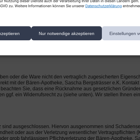
ur Nutzung dieser Dienste auch der Verarbeitung Ihrer Daten in diesen Ländern gem. 
 DSGVO zu. Weitere Informationen können Sie unserer
Datenschutzerklärung
entnehme
tellung. Alle Preise sind Endpreise in Euro und verstehen sich i
iert. Der Kaufpreis ist unmittelbar mit Vertragsschluss fällig.
t über den Zahlungsdienstleister PayPal statt. Im Rahmen der 
kzeptieren
Nur notwendige akzeptieren
Einstellungen v
ine Registrierung bzw. Legitimierung bei PayPal ist notwendig,
nn Bären-Apotheke, Sascha Bergsträsser e.K. PayPal zur Zahlu
ke vor Ort oder vom Botendienst und / oder per E-Mail bzw. in 
 haben oder die Ware nicht den vertraglich zugesicherten Eigen
irekt mit der Bären-Apotheke, Sascha Bergsträsser e.K. Kontakt
beachten Sie, dass eine Rücknahme aus gesetzlichen Gründen nic
n ggf. ein Widerrufsrecht zu (siehe unten). Wir stellen Ihnen ei
z sind ausgeschlossen. Hiervon ausgenommen sind Schadense
heit oder aus der Verletzung wesentlicher Vertragspflichten (K
oder grob fahrlässigen Pflichtverletzung der Bären-Apotheke, Sa