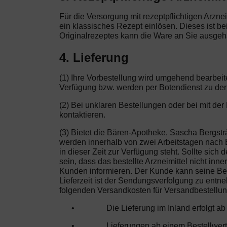
Für die Versorgung mit rezeptpflichtigen Arzne
ein klassisches Rezept einlösen. Dieses ist b
Originalrezeptes kann die Ware an Sie ausgehä
4. Lieferung
(1) Ihre Vorbestellung wird umgehend bearbeit
Verfügung bzw. werden per Botendienst zu der
(2) Bei unklaren Bestellungen oder bei mit d
kontaktieren.
(3) Bietet die Bären-Apotheke, Sascha Bergsträ
werden innerhalb von zwei Arbeitstagen nach E
in dieser Zeit zur Verfügung steht. Sollte sic
sein, dass das bestellte Arzneimittel nicht i
Kunden informieren. Der Kunde kann seine Bes
Lieferzeit ist der Sendungsverfolgung zu entne
folgenden Versandkosten für Versandbestellu
•
Die Lieferung im Inland erfolgt a
•
Lieferungen ab einem Bestellwert