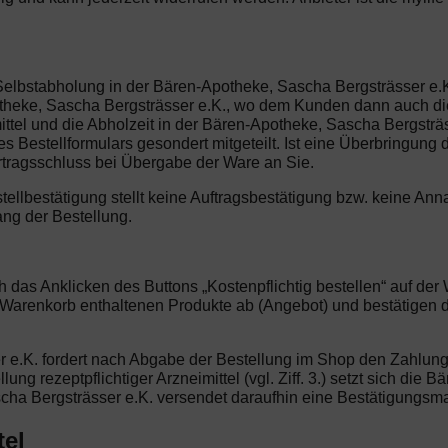
Selbstabholung in der Bären-Apotheke, Sascha Bergsträsser e.K.
theke, Sascha Bergsträsser e.K., wo dem Kunden dann auch die
ittel und die Abholzeit in der Bären-Apotheke, Sascha Bergsträ
 Bestellformulars gesondert mitgeteilt. Ist eine Überbringung
rtragsschluss bei Übergabe der Ware an Sie.
stellbestätigung stellt keine Auftragsbestätigung bzw. keine 
ang der Bestellung.
ch das Anklicken des Buttons „Kostenpflichtig bestellen“ auf d
m Warenkorb enthaltenen Produkte ab (Angebot) und bestätigen
 e.K. fordert nach Abgabe der Bestellung im Shop den Zahlungs
ung rezeptpflichtiger Arzneimittel (vgl. Ziff. 3.) setzt sich die
cha Bergsträsser e.K. versendet daraufhin eine Bestätigungsm
tel