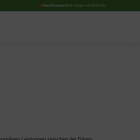
Geschlossen
öffnet morgen um 08:00 Uhr
 sonstigen Leistungen zwischen der Bären-