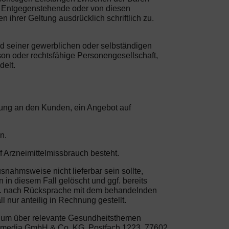
g. Entgegenstehende oder von diesen
hrer Geltung ausdrücklich schriftlich zu.
nd seiner gewerblichen oder selbständigen
son oder rechtsfähige Personengesellschaft,
delt.
erung an den Kunden, ein Angebot auf
n.
f Arzneimittelmissbrauch besteht.
snahmsweise nicht lieferbar sein sollte,
 in diesem Fall gelöscht und ggf. bereits
ggf. nach Rücksprache mit dem behandelnden
 nur anteilig in Rechnung gestellt.
, um über relevante Gesundheitsthemen
life media GmbH & Co. KG, Postfach 1223, 77602