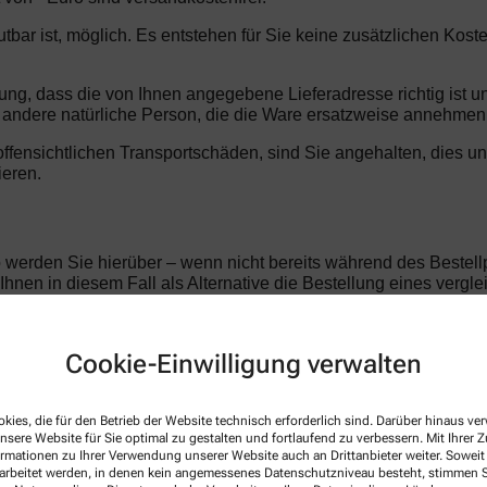
mutbar ist, möglich. Es entstehen für Sie keine zusätzlichen Ko
llung, dass die von Ihnen angegebene Lieferadresse richtig ist 
ndere natürliche Person, die die Ware ersatzweise annehmen
t offensichtlichen Transportschäden, sind Sie angehalten, dies u
ieren.
o werden Sie hierüber – wenn nicht bereits während des Bestellp
d Ihnen in diesem Fall als Alternative die Bestellung eines verg
ückbehaltungsrecht und Aufrechnung
Cookie-Einwilligung verwalten
en Begleichung des Kaufpreises im Eigentum der Bären-Apotheke,
Forderungen ausüben, die auf demselben Vertragsverhältnis be
rtragsverhältnis. Nur von der Bären-Apotheke, Sascha Bergsträss
kies, die für den Betrieb der Website technisch erforderlich sind. Darüber hinaus v
 der Hauptforderung gegenseitig verknüpft sind, berechtigen Sie
nsere Website für Sie optimal zu gestalten und fortlaufend zu verbessern. Mit Ihrer
ormationen zu Ihrer Verwendung unserer Website auch an Drittanbieter weiter. Soweit
rarbeitet werden, in denen kein angemessenes Datenschutzniveau besteht, stimmen Si