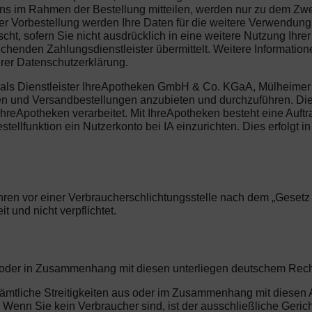
 im Rahmen der Bestellung mitteilen, werden nur zu dem Zweck 
r Vorbestellung werden Ihre Daten für die weitere Verwendung 
ht, sofern Sie nicht ausdrücklich in eine weitere Nutzung Ihre
henden Zahlungsdienstleister übermittelt. Weitere Information
erer Datenschutzerklärung.
als Dienstleister IhreApotheken GmbH & Co. KGaA, Mülheimer S
ngen und Versandbestellungen anzubieten und durchzuführen. Di
Apotheken verarbeitet. Mit IhreApotheken besteht eine Auftr
ellfunktion ein Nutzerkonto bei IA einzurichten. Dies erfolgt in
ren vor einer Verbraucherschlichtungsstelle nach dem „Gesetz üb
 und nicht verpflichtet.
us oder in Zusammenhang mit diesen unterliegen deutschem Rec
r sämtliche Streitigkeiten aus oder im Zusammenhang mit diese
enn Sie kein Verbraucher sind, ist der ausschließliche Gericht