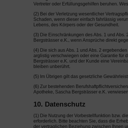
Vertreter oder Erfüllungsgehilfen beruhen. Wes
(2) Bei der Verletzung wesentlicher Vertragspf
Schaden, wenn dieser einfach fahrlässig veru
Lebens, des Körpers oder der Gesundheit.
(3) Die Einschränkungen des Abs. 1 und Abs. 2
Bergsträsser e.K., wenn Ansprüche direkt geg
(4) Die sich aus Abs. 1 und Abs. 2 ergebende
arglistig verschwiegen oder eine Garantie für
Bergsträsser e.K. und der Kunde eine Vereinba
bleiben unberührt.
(5) Im Übrigen gilt das gesetzliche Gewährleis
(6) Zur bestehenden Berufshaftpflichtversich
Apotheke, Sascha Bergsträsser e.K. verwiesen
10. Datenschutz
(1) Die Nutzung der Vorbestellfunktion bzw. 
erforderlich. Bitte beachten Sie, dass die Er
der vertraglichen Beziehung zwischen Ihnen un