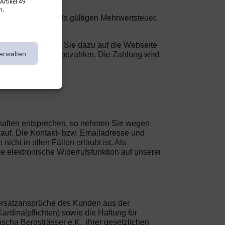
Artikel 49
n.
nklusive der jeweils gültigen Mehrwertsteuer.
Bestellung werden Sie dazu auf die Webseite
erwalten
 um den Betrag zu bezahlen. Die Zahlung wird
ng auffordert.
der App.
schaften entsprechen, so nehmen Sie wegen
 auf. Die Kontakt- bzw. Emailadresse und
ht in allen Fällen erlaubt ist. Als
ne elektronische Widerrufsfunktion auf unserer
rsatzansprüche des Kunden aus der
ardinalpflichten) sowie die Haftung für
scha Bergsträsser e.K., ihrer gesetzlichen