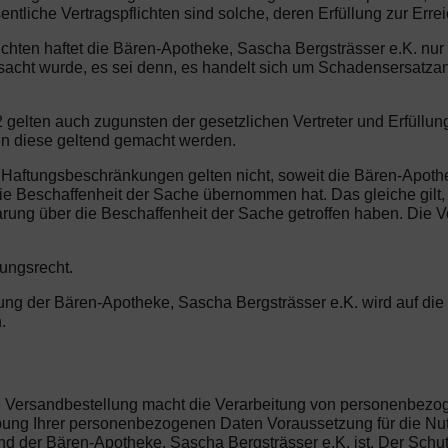
entliche Vertragspflichten sind solche, deren Erfüllung zur Erre
lichten haftet die Bären-Apotheke, Sascha Bergsträsser e.K. nu
rsacht wurde, es sei denn, es handelt sich um Schadensersatz
 gelten auch zugunsten der gesetzlichen Vertreter und Erfüllu
en diese geltend gemacht werden.
n Haftungsbeschränkungen gelten nicht, soweit die Bären-Apot
 die Beschaffenheit der Sache übernommen hat. Das gleiche gil
rung über die Beschaffenheit der Sache getroffen haben. Die V
tungsrecht.
erung der Bären-Apotheke, Sascha Bergsträsser e.K. wird auf d
.
die Versandbestellung macht die Verarbeitung von personenbez
hebung Ihrer personenbezogenen Daten Voraussetzung für die Nu
d der Bären-Apotheke, Sascha Bergsträsser e.K. ist. Der Schutz 