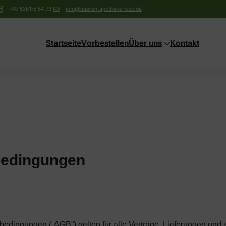
+49-5361/5 54 73
info@baeren-apotheke-wob.de
Startseite
Vorbestellen
Über uns
Kontakt
bedingungen
edingungen („AGB”) gelten für alle Verträge, Lieferungen und