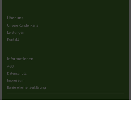
Über uns
Unsere Kundenkarte
Leistungen
Kontakt
Informationen
AGB
Datenschutz
Impressum
Barrierefreiheitserklärung
Wir legen großen Wert auf den Schutz Ihrer persönlichen Daten und
garantieren die sichere Übertragung durch eine SSL-
Verschlüsselung.