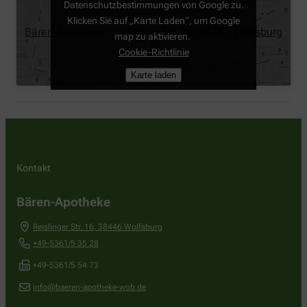
Datenschutzbestimmungen von Google zu.
Klicken Sie auf „Karte Laden“, um Google
Bären-Apotheke, Reislinger Str. 16, 38446 Wolfsburg
map zu aktivieren.
Cookie-Richtlinie
Karte laden
Kontakt
Bären-Apotheke
Reislinger Str. 16
,
38446
Wolfsburg
+49-5361/5 35 28
+49-5361/5 54 73
info@baeren-apotheke-wob.de