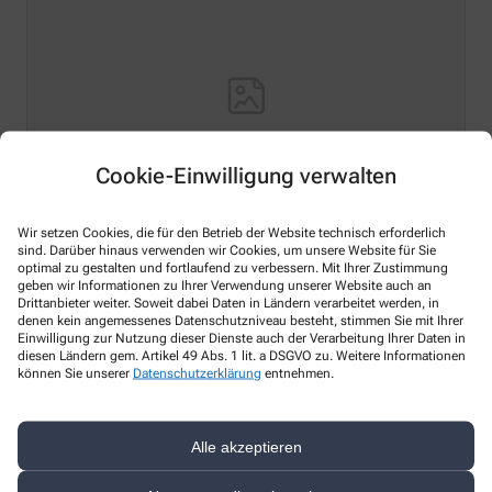
Cookie-Einwilligung verwalten
Wir setzen Cookies, die für den Betrieb der Website technisch erforderlich
Hello world!
sind. Darüber hinaus verwenden wir Cookies, um unsere Website für Sie
optimal zu gestalten und fortlaufend zu verbessern. Mit Ihrer Zustimmung
geben wir Informationen zu Ihrer Verwendung unserer Website auch an
Welcome to WordPress on Azure Sites. This is your first
Drittanbieter weiter. Soweit dabei Daten in Ländern verarbeitet werden, in
post. Edit or delete it, then start writing!
denen kein angemessenes Datenschutzniveau besteht, stimmen Sie mit Ihrer
Einwilligung zur Nutzung dieser Dienste auch der Verarbeitung Ihrer Daten in
Mehr Lesen
diesen Ländern gem. Artikel 49 Abs. 1 lit. a DSGVO zu. Weitere Informationen
können Sie unserer
Datenschutzerklärung
entnehmen.
Alle akzeptieren
Kontakt