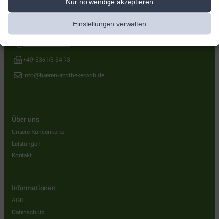
Nur notwendige akzeptieren
Bären-Apotheke
Einstellungen verwalten
Reislinger Str. 16
,
38446
Wolfsburg
+49-5361/5 35 28
+49-5361/5 54 73
info@baeren-apotheke-wob.de
Über uns
Unsere Kundenkarte
Leistungen
Kontakt
Informationen
AGB
Datenschutz